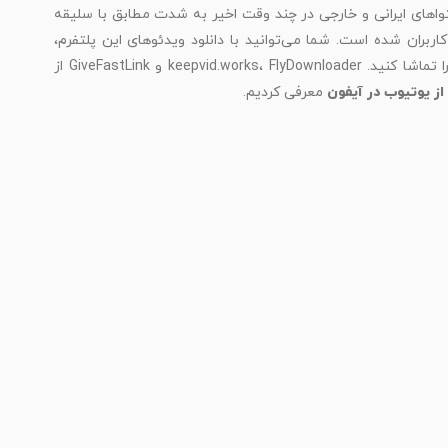
اهای ایرانی و خارجی در چند وقت اخیر به شدت مطابق با سلیقه
کاربران شده است. شما می‌توانید با دانلود ویدئوهای این پلتفرم،
بدون اینترنت و در هر زمان، ویدئوهای مورد علاقه‌تان را تماشا کنید. keepvid.works، FlyDownloader و GiveFastLink از
از یوتیوب در آیفون
معرفی کردیم.