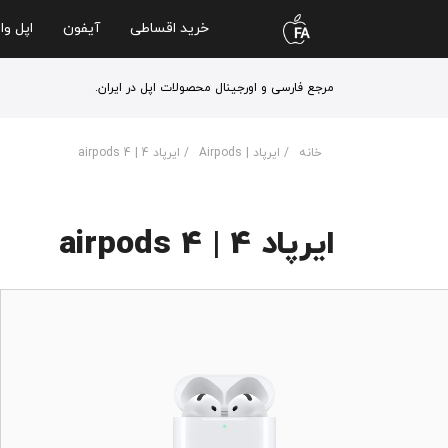
خرید اقساطی
آیفون
اپل وا
مرجع فارسی و اورجینال محصولات اپل در ایران.
خانه
/
ایرپاد | Airpods
/ ایرپاد 4 | airpods 4
ایرپاد 4 | airpods 4