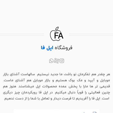
آیفون SE 2022، با طراحی جمع‌ و جور و قابلیت‌های پیشرفته، انتخابی
هوشمندانه برای افرادی است که به دنبال کیفیت و عملکرد بالا با قیمتی
مناسب هستند.
فروشگاه
اپل فا
هر چقدر هم تفکرمان نو باشد، ما جدید نیستیم. سالهاست آشنای بازار
موبایل و آیپد و مک بوک هستیم و بازار موبایل هم آشنای ماست.
قدیمی تر ها مارا با پخش عمده محصولات اپل میشناسند. هنوز هم
چنین فعالیتی را قویاً دنبال میکنیم. در اپل فا رویکردمان چیز دیگری
است. اپل فا را آفریدیم تا فرصت دیدار و تعامل با شما را از دست ندهیم.