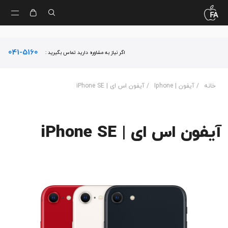
041-5160
اگر نیاز به مشاوره دارید تماس بگیرید :
خانه
/
آیفون | Iphone
/ آیفون اس ای | iPhone SE
آیفون اس ای | iPhone SE