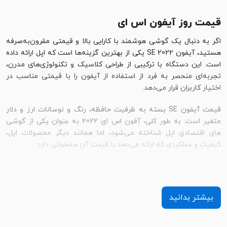
قیمت روز آیفون اس ای
اگر به دنبال یک گوشی هوشمند با کارایی بالا و قیمتی مقرون‌به‌صرفه
هستید، آیفون SE 2022 یکی از بهترین گزینه‌ها است که اپل ارائه داده
است. این دستگاه با ترکیبی از طراحی کلاسیک و تکنولوژی‌های مدرن،
تجربه‌ای منحصر به فرد از استفاده از آیفون را با قیمتی مناسب در
اختیار کاربران قرار می‌دهد.
قیمت آیفون SE بسته به ظرفیت حافظه، رنگ و نوسانات ارز و دلار
متغیر است. به طور کلی، آِفون اس ای 2022 به عنوان یکی از گوشی
های اقتصادی‌ اپل شناخته می‌شود، اما همانند دیگر محصولات اپل،
کیفیت و عملکردی که ارائه می‌دهد با قیمت آن همخوانی دارد.
اگر به دنبال یک آیفون با قیمت مناسب هستید که همچنان از قدرت
پردازشی و کیفیت بالای اپل بهره‌مند باشید،خرید آیفون SE گزینه‌ای
ایده‌آل است. قیمت این دستگاه به صورت روزانه ممکن است تغییر کند،
بیشتر بدانید
پس اگر تصمیم به خرید آیفون SE 2022 دارید، اطلاع از قیمت روز
آیفون اس ای و مقایسه قیمت آیفون اس ای در فروشگاه‌های مختلف
آنلاین می‌تواند خرید مطمعن تری را برای شما رقم بزند.