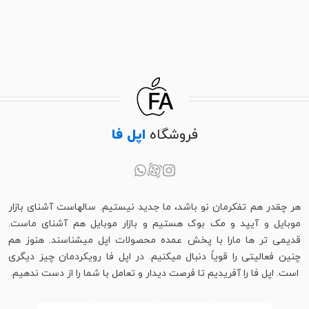
فروشگاه
اپل فا
مزایای مک بوک نسبت به لپ تاپ‌های ویندوزی
همانطور که در مقدمه مطلب قیمت macbook pro گفته شد مک بوک
یکی از بهترین لپ تاپ‌های حال حاضر دنیا است که توسط شرکت اپل
طراحی و تولید شده است. این شرکت محصولات باکیفیت دیگری مانند
هر چقدر هم تفکرمان نو باشد، ما جدید نیستیم. سالهاست آشنای بازار
اپل واچ سری 9
،
مک بوک ایر2023
،
انواع مدل های ایفون
، ایرپاد پرو2 و…
موبایل و آیپد و مک بوک هستیم و بازار موبایل هم آشنای ماست.
را به بازار معرفی کرده است که هر کدام از آن‌ها جزو بهترین محصولات
قدیمی تر ها مارا با پخش عمده محصولات اپل میشناسند. هنوز هم
دنیای تکنولوژی هستند.
چنین فعالیتی را قویاً دنبال میکنیم. در اپل فا رویکردمان چیز دیگری
در این بخش از مطلب قیمت macbook pro قصد داریم شما را با مزایای
است. اپل فا را آفریدیم تا فرصت دیدار و تعامل با شما را از دست ندهیم.
این لپ تاپ نسبت به لپ تاپ‌های ویندوزی آشنا کنیم.