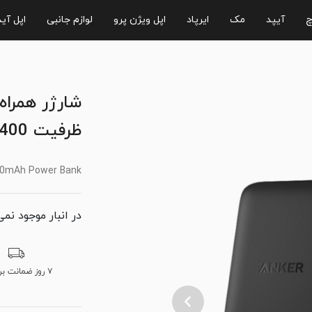
چ
آیپد
مک
ایرپاد
اپل ویژن پرو
لوازم جانبی
اپل آی
ظرفیت 10400 میلی آمپر ساعت
00mAh Power Bank
در انبار موجود نمی
۷ روز ضمانت برگشت