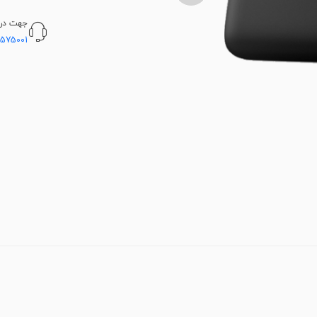
جهت دریا
5575001