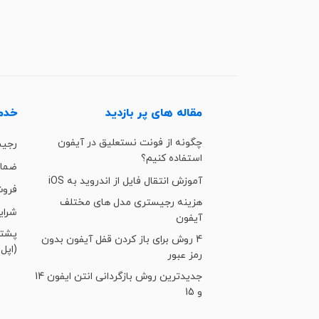
مقاله های پر بازدید
خدما
چگونه از فونت نستعلیق در آیفون
رجی
استفاده کنیم؟
ضمان
آموزش انتقال فایل از اندروید به iOS
فروش
هزینه رجیستری مدل های مختلف
شرای
آیفون
4 روش برای باز کردن قفل آیفون بدون
(اپل 
رمز عبور
جدیدترین روش بازگردانی انتن ایفون 14
و 15