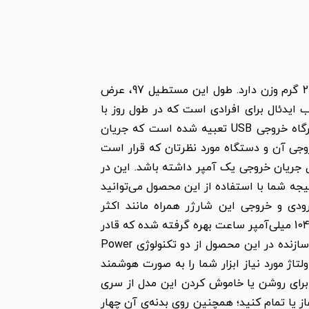
مدل «A1214 PowerCore» از سری شارژرهای همراه «انکر» است که بدنه‌ای به شکل مستطیل نسبتا کوچک و 240 گرم وزن دارد. طول این مستطیل 97، عرض
نتخاب ایدئال برای افرادی است که در طول روز با
مشکل تمام‌شدن شارژ باتری گوشی موبایل و تبلت خود دست و پنجه نرم می‌کنند. روی بدنه‌ی این محصول دو درگاه خروجی USB تعبیه شده است که جریان
یان خروجی آن‌ و دستگاه مورد نظرتان که قرار است
قل جریان خروجی یک آمپر داشته باشد. این در
ک با حداقل شدت جریان خروجی 2 آمپر استفاده کنید. درنتیجه شما با استفاده از این محصول می‌توانید
رودی و خروجی این شارژر همراه مانند اکثر
پاوربانک‌های مشابه، 5 ولت و شدت جریان ورودی آن هم، 2 آمپر است. در این محصول از یک باتری با ظرفیت 10400 میلی‌آمپر ساعت بهره گرفته شده که قادر
است با یک‌بار شارژ کامل، باتری آیفون 6 را بیش از 3 مرتبه یا باتری آی‌پد مینی 2 را یک مرتبه شارژ کند.شرکت سازنده در این محصول از دو تکنولوژی Power
فاده کرده که شارژ سریع‌تر ابزارهای شما را ممکن می‌سازند. تکنولوژی Power IQ میزان ولتاژ مورد نیاز ابزار شما را به صورت هوشمند
ت را تا 3 ولت بالا ببرد؛ همچنین این شرکت برای روشن یا خاموش کردن این مدل از سری
ز یا تمام کنید؛ همچنین روی بدنه‌ی آن چهار