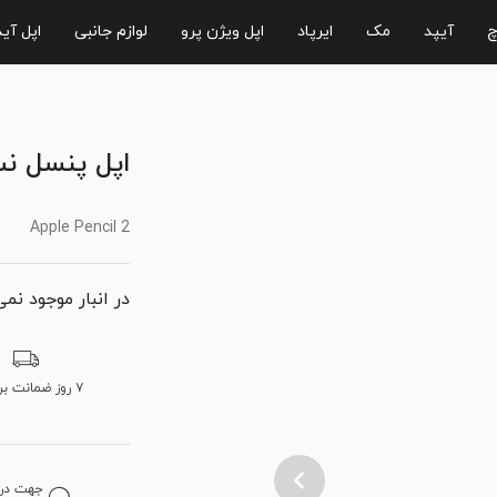
چ
آیپد
مک
ایرپاد
اپل ویژن پرو
لوازم جانبی
اپل آی
اپل پنسل ن
Apple Pencil 2
در انبار موجود نمی
۷ روز ضمانت برگشت
جهت دریا