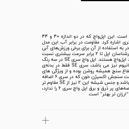
ساعت هوشمند اپل واچ سری SE آلومینیوم خاکستری با بند سولو لوپ از ساعت‌های هوشمند زیبای این برند است. این اپل‌واچ که در دو اندازه 40 و 44
 موجود است، ویژگی‌های خاصی دارد که می‌توان از میان آن‌ها به مقاومت در برابر آب تا عمق 50 متری اشاره کرد. مقاومت در برابر آب این مدل
 به استفاده از آن برای برخی ورزش‌های آبی
(نظیر شنا در آب‌های کم‌عمق و کوتاه‌مدت) باشد. اپل واچ سری SE از تراشه S5 بهره می‌برد که بنابر گفته‌های کارشناسان اپل تا 2 برابر سرعت بیشتری نسبت
به اپل واچ سری 3 خواهد داشت. سیستم مسیریابی جی‌پی‌اس داخلی از قابلیت‌های جذاب این مدل از سری جدید اپل‌واچ هستند. اپل واچ سری SE در سه رنگ
خاکستری، نقره‌ای و طلایی تولید و عرضه شده و برخلاف اپل واچ سری 6 که دارای بدنه‌ی فولاد ضد زنگ و تیتانیوم نیز می باشد، سری SE فقط در بدنه‌‌‌‌‌‌‌‌ی
اع سنج همیشه روشن بوده و از ویژگی های
تشخیص سقوط، نظارت بر صدا، اس او اس اضطراری و تماس اضطراری بین المللی نیز برخوردار می باشد، اما قابلیت سنجش اکسیژن خون که در سری 6 اضافه
شده است را ندارد. همچنین صفحه نمایش اپل واچ سری SE از سری 3 بزرگتر بوده اما از سری 5 و 6 کوچکتر می باشد و جنس شیشه این 2 نیز از SE مقاوم تر
است، ولی به این دلیل نیست که اپل واچ سری SE نسخه ای ضعیف است. درواقع می توان گفت بعضی از مشخصه‌های پر ذرق و برق اپل واچ سری 6 را ندارد،
ارزان تر بهتر” است.