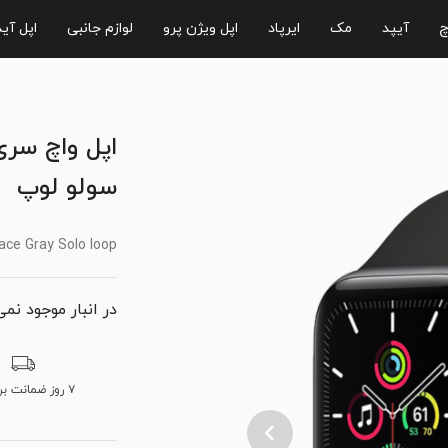
چ
آیپد
مک
ایرپاد
اپل ویژن پرو
لوازم جانبی
اپل آی
سولو لوپ
ce Gray Solo loop
در انبار موجود نمی
۷ روز ضمانت برگشت