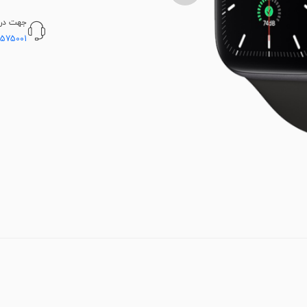
جهت دریا
5575001