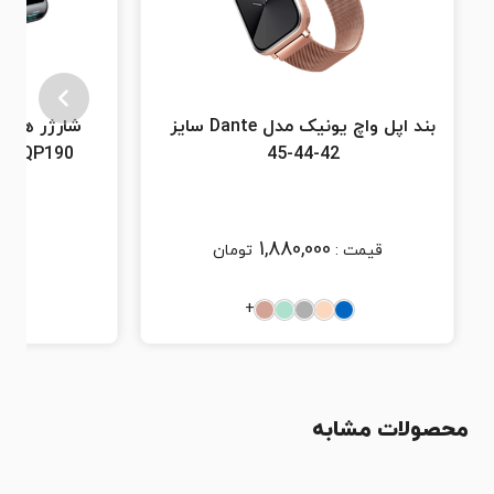
بند اپل واچ یونیک مدل Dante سایز
42-44-45
آ
1,880,000
قیمت :
تومان
+
محصولات مشابه