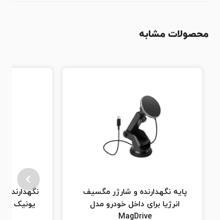
محصولات مشابه
پایه نگهدارنده و شارژر مگسیف
نگهدارنده و 
انرژیا برای داخل خودرو مدل
یونیک بسته ۸ تایی مد
MagDrive