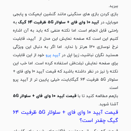
ببرید.
بازی کردن بازی های سنگینی مانند گنشین ایمپکت و پابجی
موبایل، در
آیپد 10 وای فای + سلولار 5G ظرفیت 64 گیگ
به
راحتی قابل انجام است. اما نکته منفی که باید به آن اشاره
کنیم این است که صفحه نمایش این مدل از آیپد، قابلیت
نرخ نوسازی 120 هرتز را ندارد. اما اگر به دنبال این ویژگی
هستید نگران نباشید، زیرا اپل در
آیپد پرو
خود از این قابلیت
برای صفحه نمایش تبلت‌اش استفاده کرده است. اما خب این
نکته را نیز در نظر داشته باشید که قیمت آیپد 10 وای فای +
سلولار 5G ظرفیت 64 گیگابایت، خیلی پایین تر از آیپد پرو
است.
بازهم مطالعه کنید تا با
قیمت آیپد 10 وای فای + سلولار 5G
آشنا شوید.
قیمت آیپد 10 وای فای + سلولار 5G ظرفیت 64
گیگ چقدر است؟