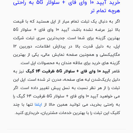
خرید آیپد 10 وای فای + سلولار 5G به راحتی
هرچه تمام تر
اگر به دنبال یک تبلت تمام عیار از اپل هستید که با قیمت
بالا نیز عرضه نشده باشد، آیپد 10 وای فای + سلولار 5G
بهترین گزینه برای شما است. جدیدترین سری تبلت شرکت
اپل، به دلیل قدرت بالا در پردازش اطلاعات، دوربین 12
مگاپیکسلی و همچنین صفحه نمایش عالی، یکی از بهترین
گزینه های خرید برای علاقه مندان به محصولات اپل است.
ظاهر
آیپد 10 وای فای + سلولار 5G ظرفیت 64 گیگ
نیز به
دلیل باریک‎‌شدن لبه های صفحه، مدرن تر شده است. اپل این
تبلت را از هر نظر نسبت به نسل پیش تغییر داده است. اگر
می خواهید آیپد 10 وای فای + سلولار 5G ظرفیت 64 گیگ را
به راحتی بخرید، می توانید همین حالا از
اپل‎فا
تنها با چند
کلیک این تبلت را با بهترین خدمات مشتریان، خریداری کنید.