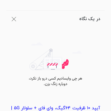
در یک نگاه
آیپد 10 ظرفیت 64گیگ، وای فای + سلولار 5G |