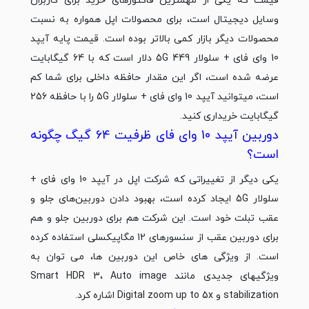
قیمت که یکی از مهم‎ترین فاکتورهای خرید برای کاربران
وسایل دیجیتال است، برای محصولات اپل همواره به نسبت
محصولات دیگر بازار کمی بالاتر بوده است. قیمت پایه آیپد
10 وای فای + سلولار 5G 449 دلار است که با 64 گیگابایت
عرضه شده است، اگر این مقدار حافظه داخلی برای شما کم
است، می‎توانید آیپد 10 وای فای + سلولار 5G را با حافظه 256
گیگابایت خریداری کنید.
دوربین آیپد 10 وای فای ظرفیت 64 گیگ چگونه
است؟
یکی دیگر از تغییراتی که شرکت اپل در آیپد 10 وای فای +
سلولار 5G ایجاد کرده است، بهبود دادن دوربین‌های جلو و
عقب تبلت خود است. این شرکت هم برای دوربین جلو و هم
برای دوربین عقب از سنسورهای 12 مگاپیکسلی استفاده کرده
است. از ویژگی های خاص این دوربین ها، می توان به
ویژگی‎های جدیدی مانند Smart HDR 3، Auto image
stabilization و Digital zoom up to 5x اشاره کرد.