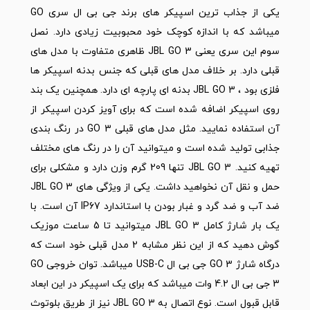
یکی از جذاب ترین اسپیکر های برند جی بی ال سری GO
میباشد که با اندازه کوچک خود محبوبیت زیادی دارد. نصل
سوم این سری یعنی JBL GO 3 ظاهری متفاوت با مدل های
قبلی دارد. بر خلاف مدل های قبلی که جنس بدنه اسپیکر ها
فلزی بود ، JBL GO 3 بدنه ای پارچه ای دارد. همچنین یک بند
روی اسپیکر اضافه شده است که برای آویز کردن اسپیکر از
آن استفاده نمایید. مثل مدل های قبلی GO 3 در رنگ بندی
جذابی تولید شده است و میتوانید آن را در رنگ های مختلف
تهیه کنید. JBL GO 3 تنها 209 گرم وزن دارد و مشکلی برای
حمل و نقل آن نخواهید داشت. یکی از ویژگی های JBL GO 3
ضد آب و ضد گرد و غبار بودن با استاندارد IP67 آن است. با
یک بار شارژ کامل JBL GO 3 میتوانید تا 5 ساعت موزیک
گوش دهید که از این نظر مشابه 2 مدل قبلی خود است که
درگاه شارژ GO 3 جی بی ال USB-C میباشد. توان خروجی GO
3 جی بی ال 4.2 وات میباشد که برای یک اسپیکر در این ابعاد
قابل قبول است. نوع اتصال به JBL GO 3 نیز از طریق بلوتوث