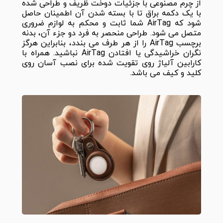
از چرم مصنوعی با جزئیات دوخت ظریف و طراحی شده
با یک دکمه براق تا با بسته شدن آن اطمینان حاصل
شود که AirTag شما ثابت و محکم به لوازم ضروری
متصل می شود. طراحی منحصر به فرد دو جزء آن، بدنه
برچسب AirTag را از هر طرف می بندد، بنابراین هرگز
نگران خراشیدگی یا افتادن AirTag نباشید. همراه با
کارابین آلیاژ روی تقویت شده برای نصب آسان روی
کلید و کیف می باشد.