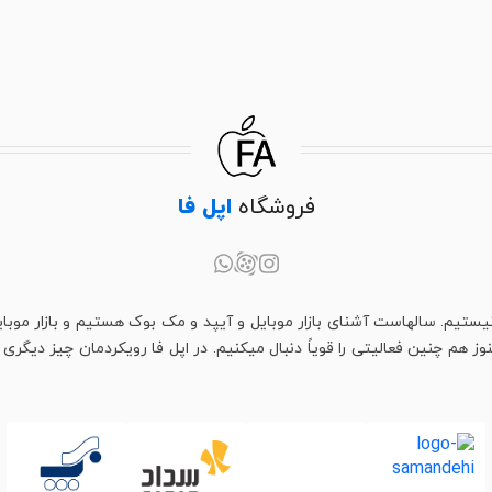
فروشگاه
اپل فا
یستیم. سالهاست آشنای بازار موبایل و آیپد و مک بوک هستیم و بازار موبای
م چنین فعالیتی را قویاً دنبال میکنیم. در اپل فا رویکردمان چیز دیگری اس