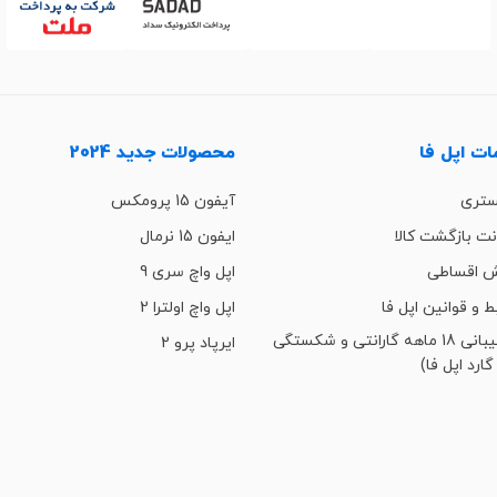
ت اپل فا
محصولات جدید 2024
ستری
آیفون 15 پرومکس
ت بازگشت کالا
ایفون 15 نرمال
 اقساطی
اپل واچ سری 9
ط و قوانین اپل فا
اپل واچ اولترا 2
پشتیبانی 18 ماهه گارانتی و شکستگی
ایرپاد پرو 2
گارد اپل فا)