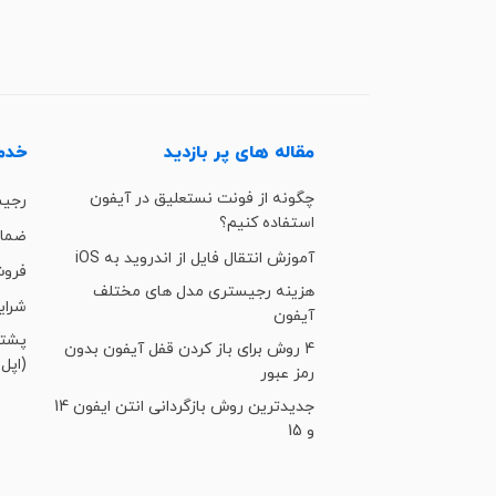
مقاله های پر بازدید
خدما
چگونه از فونت نستعلیق در آیفون
رجی
استفاده کنیم؟
ضمان
آموزش انتقال فایل از اندروید به iOS
فروش
هزینه رجیستری مدل های مختلف
شرای
آیفون
4 روش برای باز کردن قفل آیفون بدون
(اپل 
رمز عبور
جدیدترین روش بازگردانی انتن ایفون 14
و 15