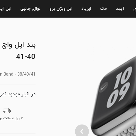
چ
آیپد
مک
ایرپاد
اپل ویژن پرو
لوازم جانبی
اپل آی
40-41
en Band - 38/40/41
در انبار موجود نمی
۷ روز ضمانت برگشت