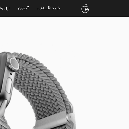
خرید اقساطی
آیفون
اپل وا