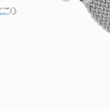
جهت دریا
5575001