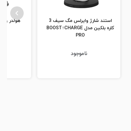
استند شارژ وايرلس مگ سیف 3
هولدر و شارژر
کاره بلکین مدل BOOST↑CHARGE
PRO
ناموجود