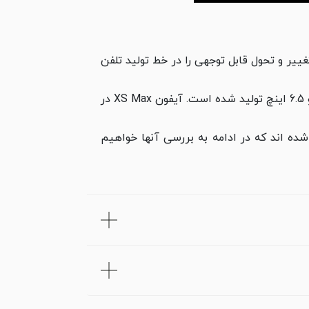
) و آیفون XS Max ( آیفون ایکس اس مکس ) تغییر و تحول قابل توجهی را در خط تولید تلفن
این دو تلفن هوشمند در حقیقت ادامه ای از خط تولید آیفون ایکس به حساب میایند که این بار در دو سایز 5.8 و 6.5 اینچ تولید شده است. آیفون XS Max در
اپل شده اند که در ادامه به بررسی آنها خواهیم