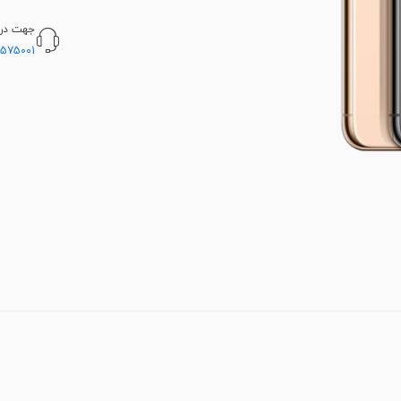
جهت دریا
5575001