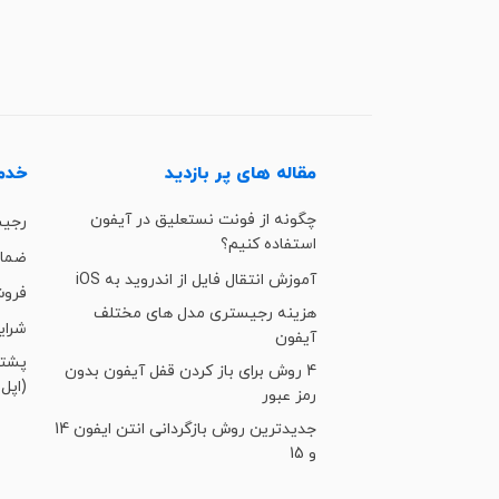
مقاله های پر بازدید
خدما
چگونه از فونت نستعلیق در آیفون
رجی
استفاده کنیم؟
ضمان
آموزش انتقال فایل از اندروید به iOS
فروش
هزینه رجیستری مدل های مختلف
شرای
آیفون
4 روش برای باز کردن قفل آیفون بدون
(اپل 
رمز عبور
جدیدترین روش بازگردانی انتن ایفون 14
و 15