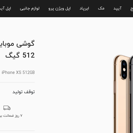
چ
آیپد
مک
ایرپاد
اپل ویژن پرو
لوازم جانبی
اپل آی
گوشی موبای
512 گیگ
iPhone XS 512GB
توقف تولید
۷ روز ضمانت برگشت