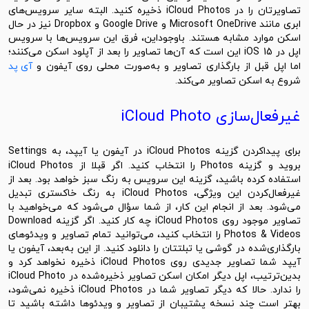
تصاویرتان را در iCloud Photos ذخیره کنید. البته سایر سرویس‌های
ابری مانند Microsoft OneDrive و Google Drive و Dropbox نیز در حال
اسکن موارد مشابه هستند. باوجوداین، فرق این سرویس‌ها با سرویس
اپل در iOS 15 این است که آن‌ها تصاویر را بعد از آپلود اسکن می‌کنند؛
اما اپل قبل از بارگذاری تصاویر و به‌صورت محلی روی آیفون و
آی پد
شروع به اسکن تصاویر می‌کند.
غیرفعال‌سازی iCloud Photo
رای پیدا‌کردن گزینه‌ iCloud Photos در
آیفون
یا
آیپد
، به Settings
بروید و گزینه Photos را انتخاب کنید. اگر قبلا از iCloud Photos
استفاده کرده باشید، گزینه این سرویس به رنگ سبز خواهد بود. بعد از
غیر‌فعال‌کردن این ویژگی، iCloud Photos به رنگ خاکستری تبدیل
می‌شود. بعد از انجام این کار، از شما سؤال می‌شود که می‌خواهید با
تصاویر موجود روی iCloud Photos چه کار کنید. اگر گزینه Download
Photos & Videos را انتخاب کنید، می‌توانید تمام تصاویر و ویدئو‌های
بارگذاری‌شده در گوشی یا تبلتتان را دانلود کنید. از این به‌بعد، آیفون یا
آیپد شما تصاویر جدیدی روی iCloud Photos ذخیره نخواهد کرد و
بدین‌ترتیب، اپل دیگر امکان اسکن تصاویر ذخیره‌شده در iCloud Photo
را ندارد. حالا که دیگر تصاویر شما در iCloud Photos ذخیره نمی‌شود،
بهتر است چند نسخه پشتیبان از تصاویر و ویدئوها داشته باشید تا