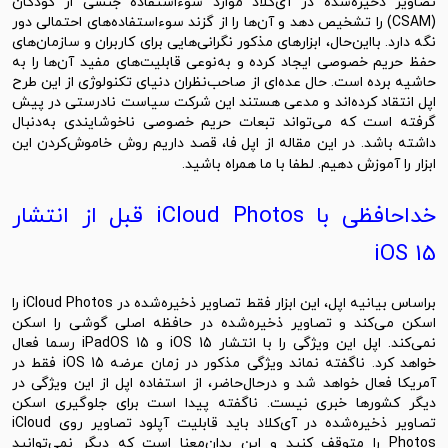
تصاویر ذخیره‌شده در آی‌کلاد موارد سوءاستفاده جنسی از کودکان
(CSAM) را تشخیص دهد و آن‌ها را از گزند سوءاستفاده‌های احتمالی دور
نگه دارد. بااین‌حال، ابزارهای مذکور نگرانی‌هایی برای کاربران و سازمان‌های
حفظ حریم خصوصی ایجاد کرده و به‌نوعی قابلیت‌های مفید آن‌ها را به
حاشیه برده است. حال عده‌ای از صاحب‌نظران دنیای تکنولوژی از این طرح
اپل انتقاد کرده‌اند و مدعی هستند این شرکت سیاست نادرستی در پیش
گرفته است که می‌تواند تبعات حریم خصوصی ناخوشایندی به‌دنبال
اشته باشد. در این مقاله از
اپل فا
، قصد داریم روش خاموش‌کردن این
ابزار را آموزش دهیم. لطفا با ما همراه باشید.
خداحافظی با iCloud Photos قبل از انتشار
iOS 15
بر‌‌اساس بیانیه اپل‌، این ابزار فقط تصاویر ذخیره‌شده در iCloud Photos را
اسکن می‌کند و تصاویر ذخیره‌شده در حافظه اصلی گوشی را اسکن
نمی‌کند‌. اپل این ویژگی را با انتشار iOS 15 و iPadOS 15 رسما فعال
خواهد کرد. ناگفته نماند ویژگی مذکور در زمان عرضه iOS 15 فقط در
آمریکا فعال خواهد شد و در‌حال‌حاضر، از استفاده اپل از این ویژگی در
دیگر کشورها خبری نیست. ناگفته پیدا است برای جلوگیری اسکن
تصاویر ذخیره‌شده در آی‌کلاد باید قابلیت آپلود تصاویر روی iCloud
Photos را متوقف کنید و این بدان‌معنا است که دیگر نمی‌توانید