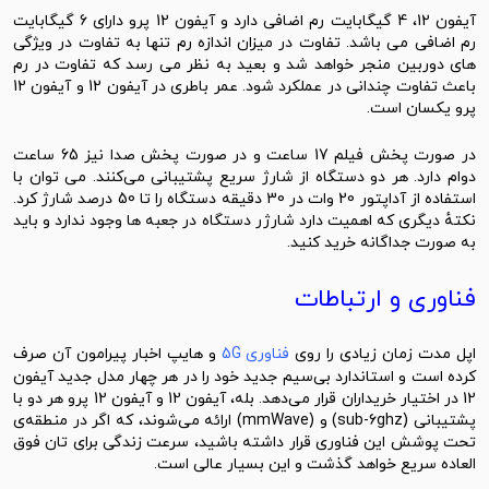
آیفون 12، 4 گیگابایت رم اضافی دارد و آیفون 12 پرو دارای 6 گیگابایت
رم اضافی می باشد. تفاوت در میزان اندازه رم تنها به تفاوت در ویژگی
های دوربین منجر خواهد شد و بعید به نظر می رسد که تفاوت در رم
باعث تفاوت چندانی در عملکرد شود. عمر باطری در آیفون 12 و آیفون 12
پرو یکسان است.
در صورت پخش فیلم 17 ساعت و در صورت پخش صدا نیز 65 ساعت
دوام دارد. هر دو دستگاه از شارژ سریع پشتیبانی می‌کنند. می توان با
استفاده از آداپتور 20 وات در 30 دقیقه دستگاه را تا 50 درصد شارژ کرد.
نکتهٔ دیگری که اهمیت دارد شارژر دستگاه در جعبه ها وجود ندارد و باید
به صورت جداگانه خرید کنید.
فناوری و ارتباطات
اپل مدت زمان زیادی را روی
فناوری 5G
و هایپ اخبار پیرامون آن صرف
کرده است و استاندارد بی‌سیم جدید خود را در هر چهار مدل جدید آیفون
12 در اختیار خریداران قرار می‌دهد. بله، آیفون 12 و آیفون 12 پرو هر دو با
پشتیبانی (sub-6ghz) و (mmWave) ارائه می‌شوند، که اگر در منطقه‌ی
تحت پوشش این فناوری قرار داشته باشید، سرعت زندگی برای ‌تان فوق
‌العاده سریع خواهد گذشت و این بسیار عالی است.