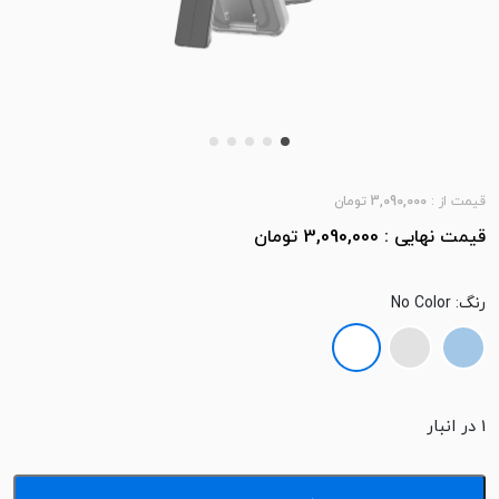
قیمت از :
3,090,000
تومان
3,090,000
تومان
رنگ
: No Color
1 در انبار