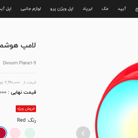
چ
آیپد
مک
ایرپاد
اپل ویژن پرو
لوازم جانبی
اپل آی
لامپ هوشمند m Planet-9
Divoom Planet-9
قیمت از :
2,990,000
تو
000
فروش ویژه
رنگ
: Red