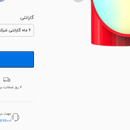
گارانتی
۷ روز ضمانت برگشت
جهت دریا
5575001