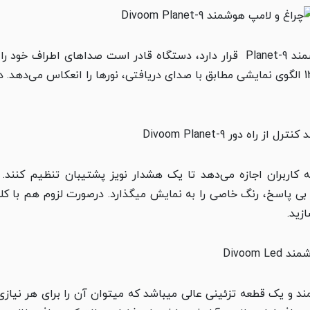
از طریق میکروفون داخلی که در کنار لامپ هوشمند Planet-9 قرار دارد، دستگاه قادر ا
ویدیویی موردعلاقه شما همگام شود، سپس با 14 الگوی نمایشی مطابق با صدای دریافتی، نورها 
 اپلیکیشن دیووم به کاربران اجازه می‌دهد تا یک هشدار نویز پشتیبان تنظ
ی­ پاسخ، رنگ خاصی را به نمایش می­گذارد. درصورت لزوم هم با ک
زید.
ترین لامپ هوشمند و یک قطعه تزئینی عالی می­باشد که می­توان آن را برای هر