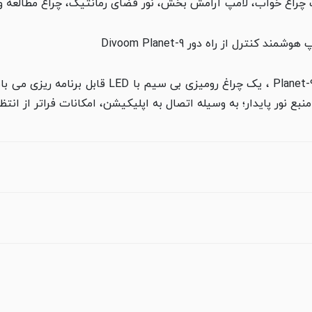
ک چراغ خواب، لامپ آرامش بخش، نور فضای رمانتیک، چراغ مطالعه و 
درکل می ­توان گفت لامپ هوشمند دیووم مدل Planet-9 
منبع نور پایدار؛ به وسیله اتصال به اپلیکیشن، امکانات فراتر از انتظا