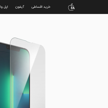
خرید اقساطی
آیفون
اپل وا