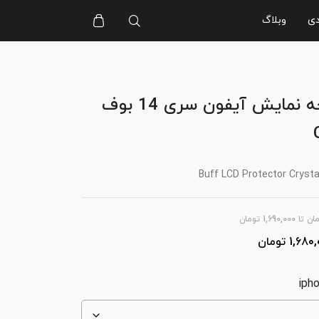
دی
وبلاگ
محافظ صفحه نمایش آیفون سری 14 بوف
Buff LCD Protector Crysta
ان
تا
1,690,000
تومان
1,680,
تومان