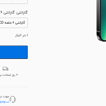
گارانتی
: گارانتی 6 ماهه LCD
1 در انبار
۷ روز ضمانت برگشت
جهت دریا
5575001