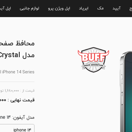
چ
آیپد
مک
ایرپاد
اپل ویژن پرو
لوازم جانبی
اپل آی
مدل Crystal
l iPhone 14 Series
قیمت از :
1,680,000
توم
000
مدل آیفون
: iphone 14