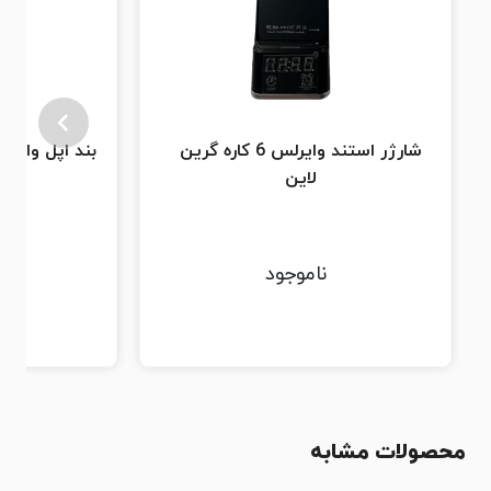
شارژر استند وایرلس 6 کاره گرین
لاین
2-44-49-45
ناموجود
محصولات مشابه