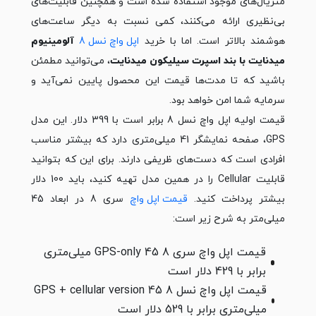
متریال‌های موجود استفاده شده است و همچنین قابلیت‌های
بی‌نظیری ارائه می‌کنند، کمی نسبت به دیگر ساعت‌های
هوشمند بالاتر است. اما با خرید
اپل واچ نسل 8
آلومینیوم
میدنایت با بند اسپرت سیلیکون میدنایت
، می‌توانید مطمئن
باشید که تا مدت‌ها قیمت این محصول پایین نمی‌آید و
سرمایه شما امن خواهد بود.
قیمت اولیه اپل واچ نسل 8 برابر است با 399 دلار. این مدل
GPS، صفحه نمایشگر 41 میلی‌متری دارد که بیشتر مناسب
افرادی است که دست‌های ظریفی دارند. برای این که بتوانید
قابلیت Cellular را در همین مدل تهیه کنید، باید 100 دلار
بیشتر پرداخت کنید.
قیمت اپل واچ
سری 8 در ابعاد 45
میلی‌متر به شرح زیر است:
قیمت اپل واچ سری 8 GPS-only 45 میلی‌متری
برابر با 429 دلار است
قیمت اپل واچ نسل 8 GPS + cellular version 45
میلی‌متری برابر با 529 دلار است