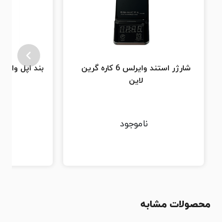
شارژر استند وایرلس 6 کاره گرین
لاین
2-44-49-45
ناموجود
محصولات مشابه