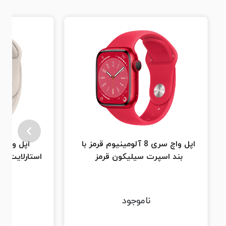
اپل واچ سری 8 آلومینیوم قرمز با
بند اسپرت سیلیکون قرمز
استارلایت با
ا
ناموجود