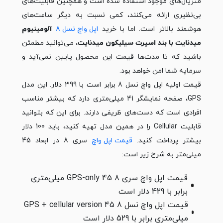
متریال‌های موجود استفاده شده است و همچنین قابلیت‌های
بی‌نظیری ارائه می‌کنند، کمی نسبت به دیگر ساعت‌های
هوشمند بالاتر است. اما با خرید
اپل واچ نسل 8
آلومینیوم
میدنایت با بند اسپرت سیلیکون میدنایت
، می‌توانید مطمئن
باشید که تا مدت‌ها قیمت این محصول پایین نمی‌آید و
سرمایه شما امن خواهد بود.
قیمت اولیه اپل واچ نسل 8 برابر است با 399 دلار. این مدل
GPS، صفحه نمایشگر 41 میلی‌متری دارد که بیشتر مناسب
افرادی است که دست‌های ظریفی دارند. برای این که بتوانید
قابلیت Cellular را در همین مدل تهیه کنید، باید 100 دلار
بیشتر پرداخت کنید.
قیمت اپل واچ
سری 8 در ابعاد 45
میلی‌متر به شرح زیر است:
قیمت اپل واچ سری 8 GPS-only 45 میلی‌متری
برابر با 429 دلار است
قیمت اپل واچ نسل 8 GPS + cellular version 45
میلی‌متری برابر با 529 دلار است