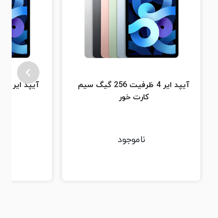
آیپد ایر 4 ظرفیت 256 گیگ سیم
کارت خور
ک
ناموجود