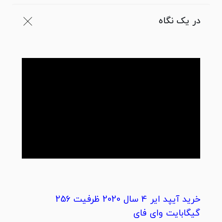
در یک نگاه
خرید آیپد ایر 4 سال 2020 ظرفیت 256
گیگابایت وای فای