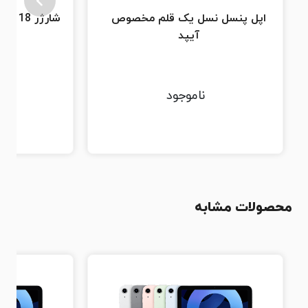
اپل پنسل نسل یک قلم مخصوص
شارژر 18 وات USB-C اورجینال اپل
آیپد
ناموجود
محصولات مشابه