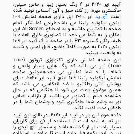
آیپد ایر 2020 در 4 رنگ بسیار زیبا و خاص سیلور،
خاکستری تیره، رز گلد، سبز و آبی آسمانی تولید شده
است.
آی پد
ایر ۲۰۲۰ اپل دارای صفحه نمایش 10.9
اینچی لیکوئید رتینا می باشد.طراحی نمایشگر تمام
صفحه با کمترین حاشیه و به اصطلاح All Screen این
امکان را به شما می دهد تا تصاویری خارق العاده با
طیف رنگی گسترده P3 را در صفحه بزرگ آیپد ایر 10.9
اینچی 2020 به صورت کاملاً واضح، قابل لمس و شبیه
به واقعیت ببینید.
این صفحه نمایش دارای تکنولوژی تروتون (True
Tone) نیز می باشد که رنگ هایی بسیار واقعی و
شفاف را به شما نمایش می دهد.همچنین صفحه
نمایش لیکوئید رتینا 10.9 اینچ آیپد ایر 2020، دارای
پوشش آنتی رفلکتیو یا ضد انعکاسی می باشد که
همین موضوع باعث می شود تا هنگامی که در حال
مشاهده فیلم یا تصاویر می باشید از بازتاب اضافی
نور به چشم شما جلوگیری شود و چشمان شما را در
طولانی مدت اذیت نکند.
دکمه هوم این بار در آیپد ایر 2020، در بالای این آیپد
ایر تعبیه شده است تا استفاده از آن برای کاربران
بسیار راحت تر از گذشته باشد و سنسور تاچ آیدی را
نیز در این دکمه قرار داده است تا علاوه بر استفاده