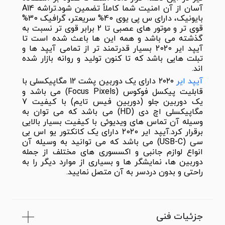
آسان از آن امنیت شما کاملاً تضمین شود.تراشه A14
بایونیک، دارای س پی یوی 40% سریعتر، گرافیک 30%
قوی تر و موتور های عصبی تا 2 برابر قوی تر نسبت به
گذشته می باشد و همه این ها باعث شده است تا
آیپد ایر 2020 بسیار قدرتمند تر از تمامی آیپد ها و
تبلت هایی باشد که تا کنون تولید و روانه بازار شده
اند.
آیپد ایر
۲۰۲۰ دارای یک دوربین پشت 12 مگاپیکسلی با
قابلیت پیکسل فوکوس (Focus Pixels) می باشد و
یک دوربین جلو (دوربین فیس تایم) با کیفیت 7
مگاپیکسلی اچ دی (HD) می باشد که می توان به
وسیله آن تماس های ویدیوئی با کیفیت بسیار بالایی
برقرار کرد.آیپد ایر 2020 دارای یک کانکتور یو اس بی
سی (USB-C) می باشد که می توانید به وسیله آن
انواع لوازم جانبی و اکسسوری های مختلف از جمله
دوربین ها، نمایشگر ها و بسیاری از موارد دیگر را به
راحتی و بدون دردسر به آن متصل نمایید.
جزئیات فنی