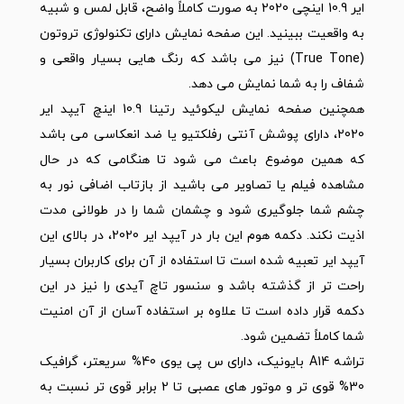
ایر 10.9 اینچی 2020 به صورت کاملاً واضح، قابل لمس و شبیه
به واقعیت ببینید. این صفحه نمایش دارای تکنولوژی تروتون
(True Tone) نیز می باشد که رنگ هایی بسیار واقعی و
شفاف را به شما نمایش می دهد.
همچنین صفحه نمایش لیکوئید رتینا 10.9 اینچ آیپد ایر
2020، دارای پوشش آنتی رفلکتیو یا ضد انعکاسی می باشد
که همین موضوع باعث می شود تا هنگامی که در حال
مشاهده فیلم یا تصاویر می باشید از بازتاب اضافی نور به
چشم شما جلوگیری شود و چشمان شما را در طولانی مدت
اذیت نکند. دکمه هوم این بار در آیپد ایر 2020، در بالای این
آیپد ایر تعبیه شده است تا استفاده از آن برای کاربران بسیار
راحت تر از گذشته باشد و سنسور تاچ آیدی را نیز در این
دکمه قرار داده است تا علاوه بر استفاده آسان از آن امنیت
شما کاملاً تضمین شود.
تراشه A14 بایونیک، دارای س پی یوی 40% سریعتر، گرافیک
30% قوی تر و موتور های عصبی تا 2 برابر قوی تر نسبت به