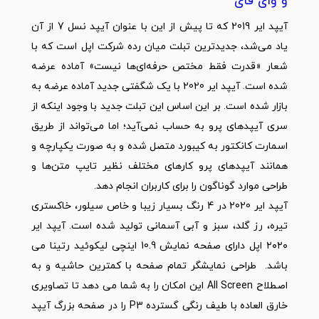
و وای فای
آیپد ایر 2019 که تا پیش از این با عنوان آیپد نسل 7 از آن
یاد می‌شد، جدیدترین تبلت میان رده شرکت اپل است که با
شعار «قدرت فقط مختص حرفه‌ای‌ها نیست» آماده عرضه
شده است. آیپد ایر 2020 با یک شگفتی جدید آماده عرضه به
بازار شده است. بر این اساس این تبلت جدید با وجود اینکه از
سری آیپدهای پرو به حساب نمی‌آید؛ اما می‌تواند از طریق
اسمارت کانکتور به کیبورد متصل شده و به صورت یکپارچه و
همانند آیپدهای پرو کارهای مختلف نظیر تایپ متن‌ها و
طراحی موارد گوناگون را برای کاربران انجام دهد.
آیپد ایر 2020 در 4 رنگ بسیار زیبا و خاص سیلور، خاکستری
تیره، رز گلد، سبز و آبی آسمانی تولید شده است. آیپد ایر
۲۰۲۰ اپل دارای صفحه نمایش 10.9 اینچی لیکوئید رتینا می
باشد. طراحی نمایشگر تمام صفحه با کمترین حاشیه و به
اصطلاح All Screen این امکان را به شما می دهد تا تصاویری
خارق العاده با طیف رنگی گسترده P3 را در صفحه بزرگ آیپد