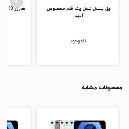
اپل پنسل نسل یک قلم مخصوص
شارژر 18 وات USB-C اورجینال اپل
آیپد
ناموجود
محصولات مشابه