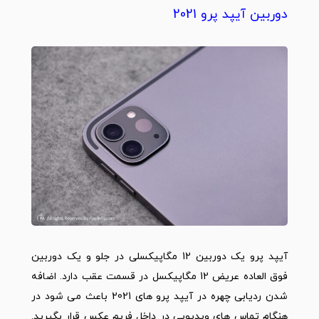
دوربین آیپد پرو 2021
آیپد پرو یک دوربین 12 مگاپیکسلی در جلو و یک دوربین
فوق العاده عریض 12 مگاپیکسل در قسمت عقب دارد. اضافه
شدن ردیابی چهره در آیپد پرو های 2021 باعث می شود در
هنگام تماس های ویدیویی در داخل فریم عکس قرار بگیرید.