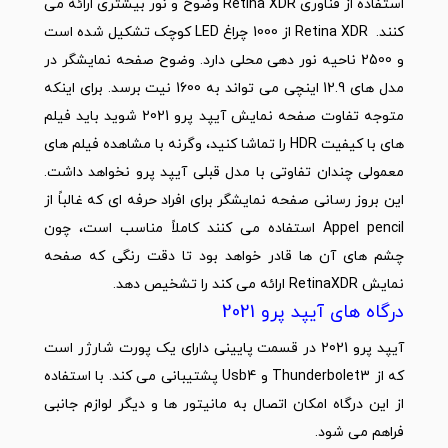
استفاده از فناوری Retina XDR وضوح و نور بیشتری ارائه می
کنند. Retina XDR از 1000 چراغ LED کوچک تشکیل شده است
و 2500 ناحیه نور دهی محلی دارد. وضوح صفحه نمایشگر در
مدل های 12.9 اینچی می تواند به 1600 نیت برسد. برای اینکه
متوجه تفاوت صفحه نمایش آیپد پرو 2021 شوید باید فیلم
های با کیفیت HDR را تماشا کنید، وگرنه با مشاهده فیلم های
معمولی چندان تفاوتی با مدل قبلی آیپد پرو نخواهد داشت.
این بروز رسانی صفحه نمایشگر برای افراد حرفه ای که غالباً از
Appel pencil استفاده می کنند کاملاً مناسب است، چون
چشم های آن ها قادر خواهد بود تا دقت رنگی که صفحه
نمایش RetinaXDR ارائه می کند را تشخیص دهد.
درگاه های آیپد پرو 2021
آیپد پرو 2021 در قسمت پایینی دارای یک پورت شارژر است
که از Thunderbolet3 و Usb4 پشتیبانی می کند. با استفاده
از این درگاه امکان اتصال به مانیتور ها و دیگر لوازم جانبی
فراهم می شود.