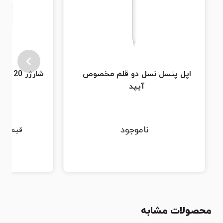
اپل پنسل نسل دو قلم مخصوص
شارژر 20 وات USB-C اورجینال اپل
آیپد
ناموجود
قیمت :
محصولات مشابه