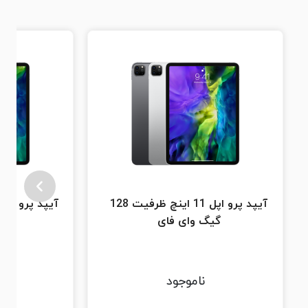
آیپد پرو اپل 11 اینچ ظرفیت 128
گیگ وای فای
گی
ناموجود