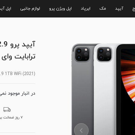
چ
آیپد
مک
ایرپاد
اپل ویژن پرو
لوازم جانبی
اپل آی
ترابایت وای 
.9 1TB WiFi (2021)
در انبار موجود نمی
۷ روز ضمانت برگشت