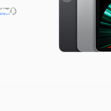
جهت دریا
5575001