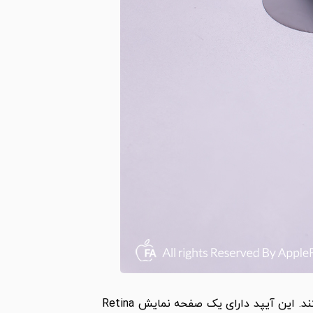
آیپد پرو 2021 یکی از تبلت های پرچمدار شرکت اپل است که دارای تراشه M1 بوده و از شبکه 5G پشتیبانی می کند. این آیپد دارای یک صفحه نمایش Retina