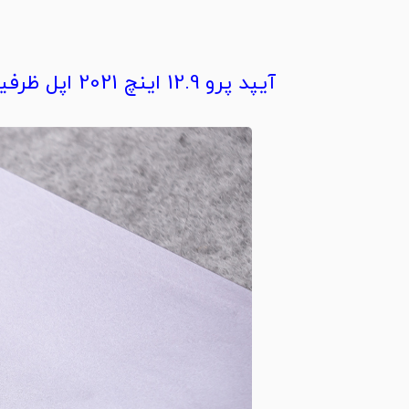
آیپد پرو 12.9 اینچ 2021 اپل ظرفیت 1 ترابایت وای فای