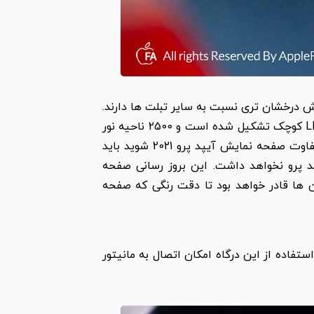
 هستند و صفحه نمایش درخشان تری نسبت به سایر تبلت ها دارند.
این تبلت ها با استفاده از فناوری Retina XDR وضوح و نور بیشتری ارائه می کنند. Retina XDR از 1000 چراغ LED کوچک تشکیل شده است و 2500 ناحیه نور
دهی محلی دارد. وضوح صفحه نمایشگر در مدل های 12.9 اینچی می تواند به 1600 نیت برسد. برای اینکه متوجه تفاوت صفحه نمایش آیپد پرو 2021 شوید باید
قبلی آیپد پرو نخواهد داشت. این بروز رسانی صفحه
سب است، چون چشم های آن ها قادر خواهد بود تا دقت رنگی که صفحه
ر است که از Thunderbolet3 و Usb4 پشتیبانی می کند. با استفاده از این درگاه امکان اتصال به مانیتور