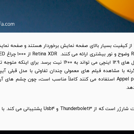
هر دو مدل 11 اینچی و 12.9 اینچی آیپد پرو 2021 از کیفیت بسیار بالای صفحه نمایش برخوردار
H را تماشا کنید، وگرنه با مشاهده فیلم های معمولی چندان تفاوتی با مدل 
نمایشگر برای افراد حرفه ای که غالباً از Appel pencil استفاده می کنند کاملاً منا
آیپد پرو 2021 در قسمت پایینی دارای یک پورت شارژ