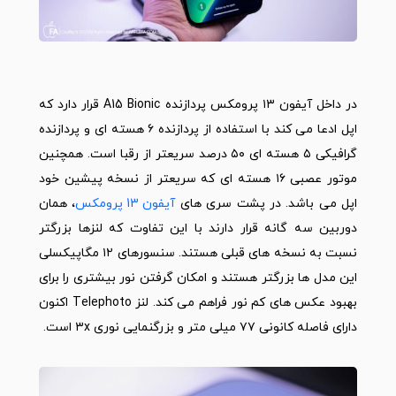
در داخل
آیفون
۱۳ پرومکس پردازنده A15 Bionic قرار دارد که
اپل ادعا می کند با استفاده از پردازنده ۶ هسته ای و پردازنده
گرافیکی ۵ هسته ای ۵۰ درصد سریعتر از رقبا است. همچنین
موتور عصبی ۱۶ هسته ای که سریعتر از نسخه پیشین خود
اپل می باشد. در پشت سری های
آیفون 13 پرومکس
، همان
دوربین سه گانه قرار دارند با این تفاوت که لنزها بزرگتر
نسبت به نسخه های قبلی هستند. سنسورهای ۱۲ مگاپیکسلی
این مدل ها بزرگتر هستند و امکان گرفتن نور بیشتری را برای
بهبود عکس های کم نور فراهم می کند. لنز Telephoto اکنون
دارای فاصله کانونی ۷۷ میلی متر و بزرگنمایی نوری ۳x است.