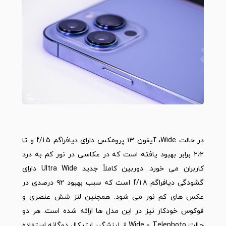
در حالت Wide، آیفون ۱۳ پرومکس دارای دیافراگم f/1.5 و تا
۲٫۲ برابر بهبود یافته است که در عکاسی در نور کم به درد
کاربران می خورد. دوربین کاملاً جدید Ultra Wide دارای
گشودگی دیافراگم f/1.8 است که سبب بهبود ۹۲ درصدی در
عکس های کم نور می شود. همچنین لنز شش عنصری و
فوکوس خودکار نیز در این مدل ها ارائه شده است. هر دو
حالت Telephoto و Wide از لرزشگیر اپتیکال دوگانه استفاده