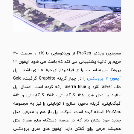
همچنین ویدئو ProRes از ویدئوهایی با ۴K و سرعت ۳۰
فریم بر ثانیه پشتیبانی می کند که باعث می شود آیفون ۱۳
پرومکس مناسب برای فیلمبرداری حرفه ای باشد. اپل
آیفون ۱۳ پرومکس
را در چهار گزینه Graphite گرافیت، Gold
طلا، Silver نقره و Sierra Blue ارائه کرده است. امسال اپل
علاوه بر مدل های ۱۲۸ گیگابایتی، ۲۵۶ گیگابایتی و ۵۱۲
گیگابایتی، گزینه ذخیره سازی ۱ ترابایتی را نیز به مجموعه
ProMax اضافه کرده است. شرکت اپل باز هم با معرفی مدل
جدید خود نشان داد که در عرصه دستگاه های همراه مثل
همیشه حرفی برای گفتن دارد. آیفون های سری پرومکس