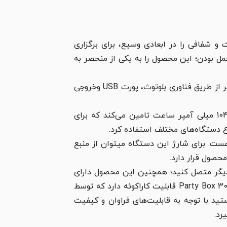
رقدرت و شفافی را در ابعادی وسیع، برای برگزاری
حمل بودن؛ این محصول را به یکی از منحصر به
همچنین با تهیه‌ی پایه‌ نگه‌دارنده‌، اسپیکر را می‌توان به صورت عمودی در ارتفاعات گوناگون قرار داد. این اسپیکر از طریق فناوری بلوتوث، پورت USB وخروجی
اسپیکر Party Box 300 انرژی مورد نیاز خود را از طریق یک باتری داخلی لیتیوم یونی پر قدرت با ظرفیت 10400 میلی آمپر ساعت تامین می‌کند که برای
یار مناسبی هست. برای شارژ این دستگاه میتوان از منبع
حصول قرار دارد.
انید دو دستگاه Party Box 300 را به طور همزمان به یکدیگر متصل کنید؛ همچنین این محصول دارای
ورودی‌های مجزا برای میکروفون و گیتار هست که همه چیز را برای یک اجرای حرفه‌ای فراهم می‌کند. جی‌ بی ال Party Box 300 قابلیت کاراکوئه دارد که توسط
ید با توجه به قابلیت‌های فراوان و کیفیت