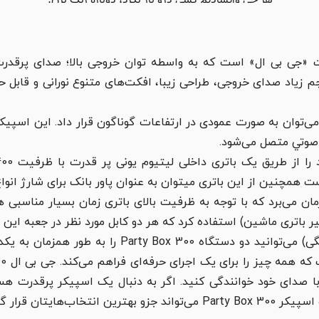
P» محصولی از شرکت «جی‌ بی ال» است که به واسطه توان خروجی بالا؛ صدای پ
جم زیاد صدای خروجی، طراحی زیبا، افکت‌های متنوع نورانی و قابل 
مل این محصول تنها 5 ساعت زمان می‌برد که با توجه به ظرفیت بالای باتری زمان بس
یر باتری ماشین) استفاده کرد که هر دو کابل مورد نظر در جعبه این م
توسط بلوتوث و یا کابل‌ RCA(کابل استریو خانگی) می‌تو
با صدای خود خوانندگی کنید. اگر به دنبال یک اسپیکر پرقدرت هست
هایتان قرار گیرد.