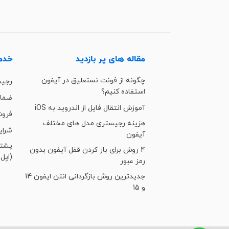
مقاله های پر بازدید
خدما
چگونه از فونت نستعلیق در آیفون
رجی
استفاده کنیم؟
ضمان
آموزش انتقال فایل از اندروید به iOS
فروش
هزینه رجیستری مدل های مختلف
شرای
آیفون
4 روش برای باز کردن قفل آیفون بدون
(اپل 
رمز عبور
جدیدترین روش بازگردانی انتن ایفون 14
و 15