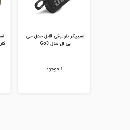
اسپیکر بلوتوثی قابل حمل جی
اسپ
بی ال مدل Go3
کاردون eo
ناموجود