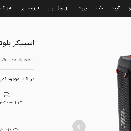
چ
آیپد
مک
ایرپاد
اپل ویژن پرو
لوازم جانبی
اپل آی
اسپیکر بلوتوثی پ
 Wireless Speaker
در انبار موجود نمی
۷ روز ضمانت برگشت
جهت دریا