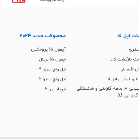
ت اپل فا
محصولات جدید 2024
ستری
آیفون 15 پرومکس
ت بازگشت کالا
ایفون 15 نرمال
 اقساطی
اپل واچ سری 9
ط و قوانین اپل فا
اپل واچ اولترا 2
پشتیبانی 18 ماهه گارانتی و شکستگی
ایرپاد پرو 2
گارد اپل فا)