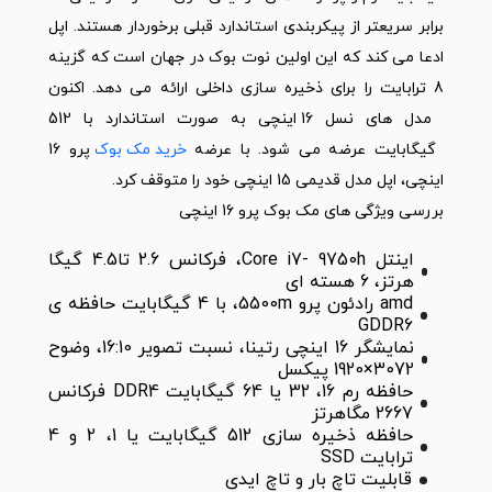
برابر سریعتر از پیکربندی استاندارد قبلی برخوردار هستند. اپل
ادعا می کند که این اولین نوت بوک در جهان است که گزینه
8 ترابایت را برای ذخیره سازی داخلی ارائه می دهد. اکنون
مدل های نسل 16 اینچی به صورت استاندارد با 512
گیگابایت عرضه می شود. با عرضه
خرید مک بوک
پرو 16
اینچی، اپل مدل قدیمی 15 اینچی خود را متوقف کرد.
بررسی ویژگی های مک بوک پرو 16 اینچی
اینتل Core i7- 9750h، فرکانس 2.6 تا4.5 گیگا
هرتز، 6 هسته ای
amd رادئون پرو 5500m، با 4 گیگابایت حافظه ی
GDDR6
نمایشگر 16 اینچی رتینا، نسبت تصویر 16:10، وضوح
3072×1920 پیکسل
حافظه رم 16، 32 یا 64 گیگابایت DDR4 فرکانس
2667 مگاهرتز
حافظه ذخیره سازی 512 گیگابایت یا 1، 2 و 4
ترابایت SSD
قابلیت تاچ بار و تاچ ایدی