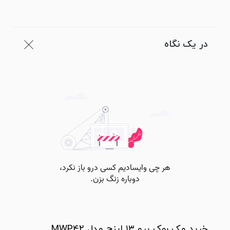
در یک نگاه
خرید مک بوک پرو ۱۳ اینچ مدل MWP42