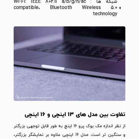
شبکه ها : Wi-Fi: IEEE 802.11 a/b/g/n/ac
compatible، Bluetooth Wireless 5.0
technology
تفاوت بین مدل های 13 اینچی و 16 اینچی
از نظر اندازه مک بوک پرو 16 اینچ به طور قابل توجهی بزرگتر
و سنگین تر است. مدل 16 اینچی علاوه بر نمایشگر بزرگتر،