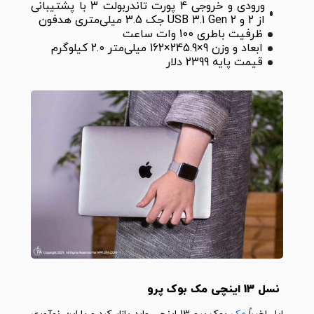
ورودی و خروجی 4 پورت تاندربولت 3 با پشتیبانی
از 2 و USB 3.1 Gen 2 جک 3.5 میلی‌متری هدفون
ظرفیت باطری 100 وات ساعت
ابعاد و وزن 9×245.9×162 میلی‌متر 2.0 کیلوگرم
قیمت پایه 2399 دلار
نسل 13 اینچی مک بوک پرو