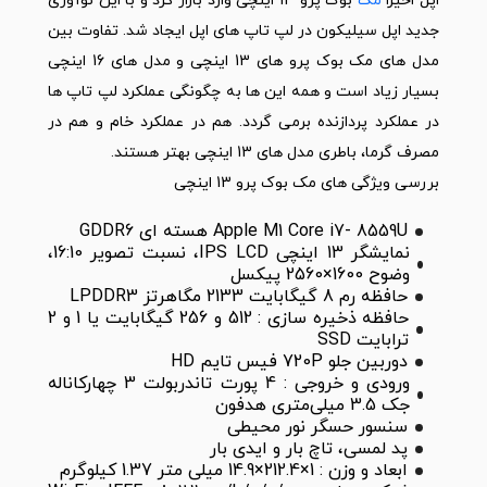
اپل اخیراً
مک
بوک پرو 13 اینچی وارد بازار کرد و با این نوآوری
جدید اپل سیلیکون در لپ تاپ های اپل ایجاد شد. تفاوت بین
مدل های مک بوک پرو های 13 اینچی و مدل های 16 اینچی
بسیار زیاد است و همه این ها به چگونگی عملکرد لپ تاپ ها
در عملکرد پردازنده برمی گردد. هم در عملکرد خام و هم در
مصرف گرما، باطری مدل های 13 اینچی بهتر هستند.
بررسی ویژگی های مک بوک پرو 13 اینچی
Apple M1 Core i7- 8559U هسته ای GDDR6
نمایشگر 13 اینچی IPS LCD، نسبت تصویر 16:10،
وضوح 1600×2560 پیکسل
حافظه رم 8 گیگابایت 2133 مگاهرتز LPDDR3
حافظه ذخیره سازی : 512 و 256 گیگابایت یا 1 و 2
ترابایت SSD
دوربین جلو 720P فیس تایم HD
ورودی و خروجی : 4 پورت تاندربولت 3 چهارکاناله
جک 3.5 میلی‌متری هدفون
سنسور حسگر نور محیطی
پد لمسی، تاچ بار و ایدی بار
ابعاد و وزن : 1×212.4×14.9 میلی متر 1.37 کیلوگرم