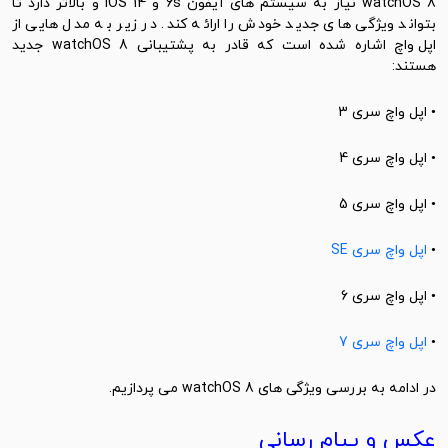
watchOS  نیاز به سیستم های
آیفون
6s و iOS 14 و بالاتر دارد تا
بتواند ویژگی های جدید خودش را ارائه کند. در زیر به مدل هایی از
اپل واچ
اشاره شده است که قادر به پشتیبانی watchOS 8 جدید
هستند:
• اپل واچ سری 3
• اپل واچ سری 4
• اپل واچ سری 5
•
اپل واچ سری SE
• اپل واچ سری 6
•
اپل واچ سری 7
در ادامه به بررسی ویژگی های watchOS 8 می پردازیم.
عکس و پیام رسانی