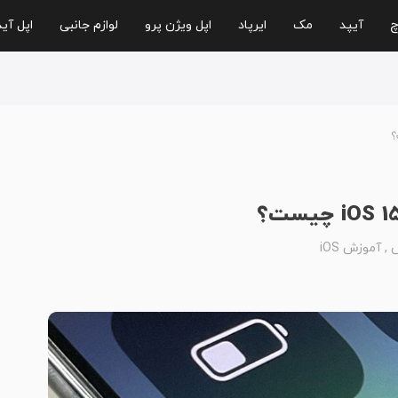
چ
آیپد
مک
ایرپاد
اپل ویژن پرو
لوازم جانبی
اپل آی
,
آموزش iOS