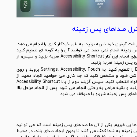
 دو یا سه بار به پشت آیفون خود ضربه بزنید، به طور خودکار کاری را انجام می دهد.
 زمینه انجام نمی دهد. می توانید آن را به گونه ای تنظیم کنید
که یک ضربه سریع یک میانبر Accessibility را اجرا کند. برای انجام این کار Accessibility Shortcut ضربه بزنید و سپس، از
ی پس زمینه ضربه بزنید.
در قسمت تنظیمات به Accessibility بروید و Back Tap را تنظیم کنید. به Settings, Accessibility, Touch بروید و روی
 تا روشن شود و مشخص کنید که چه کاری می خواهید انجام دهید. از
بین گزینه های Double Tap یا Triple Tap یکی را به دلخواه انتخاب کنید. سپس گزینه دوم از بالا Accessibility Shortcut
د. برای خروج از آن، روی Back Tap ضربه بزنید و بقیه مراحل به راحتی انجام می شود. پس از انجام مراحل بالا
اهای پس زمینه شروع یا متوقف می شود.
ن ها بی خبریم. یکی از آن ها صداهای پس زمینه است که می توانید
پس زمینه به شما کمک می کنند تا بدون ایجاد صدای بلند، در محیط