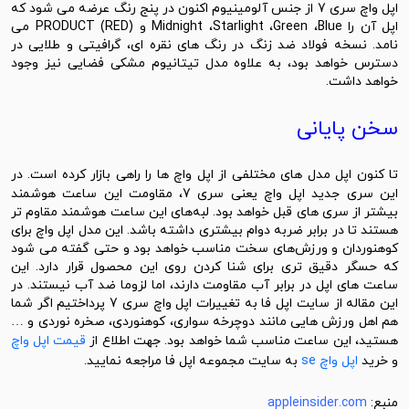
اپل واچ سری 7 از جنس آلومینیوم اکنون در پنج رنگ عرضه می شود که
اپل آن را Midnight ،Starlight ،Green ،Blue و PRODUCT (RED) می
نامد. نسخه فولاد ضد زنگ در رنگ های نقره ای، گرافیتی و طلایی در
دسترس خواهد بود، به علاوه مدل تیتانیوم مشکی فضایی نیز وجود
خواهد داشت.
سخن پایانی
ا کنون
اپل
مدل ‌های مختلفی از اپل واچ ها را راهی بازار کرده است. در
این سری جدید اپل واچ یعنی سری 7، مقاومت این ساعت هوشمند
بیشتر از سری های قبل خواهد بود. لبه‌های این ساعت هوشمند مقاوم ‌تر
هستند تا در برابر ضربه‌ دوام بیشتری داشته باشد. این مدل اپل واچ برای
کوهنوردان و ورزش‌های سخت مناسب خواهد بود و حتی گفته می شود
که حسگر دقیق ‌تری برای شنا کردن روی این محصول قرار دارد. این
ساعت ‌های اپل در برابر آب مقاومت دارند، اما لزوما ضد آب نیستند. در
این مقاله از سایت اپل فا به تغییرات اپل واچ سری 7 پرداختیم اگر شما
هم اهل ورزش هایی مانند دوچرخه سواری، کوهنوردی، صخره نوردی و …
هستید، این ساعت مناسب شما خواهد بود. جهت اطلاع از
قیمت اپل واچ
و خرید
اپل واچ se
به سایت مجموعه اپل فا مراجعه نمایید.
منبع:
appleinsider.com