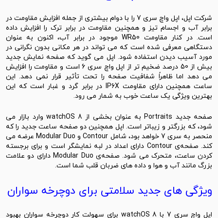
شرکت اپل، اپل واچ سری 7 را با دوام بیشتری از جمله افزایش مقاومت در
برابر آب و اجسام تیز و همچنین مقاومت در برابر ترک را افزایش داده
است. در کنار مقاومت WR50 موجود در برابر آب، اکنون به عنوان
دستگاهی معرفی شده است که می تواند در هر مکانی بدون نگرانی در
مورد آسیب دیدن استفاده شود. اپل می گوید که صفحه نمایش جدید
بیش از 50 درصد ضخیم تر از اپل واچ سری 6 است و مقاومت را افزایش
می دهد اما ظاهراً شفافیت صفحه را تحت تأثیر قرار نمی دهد. این
ساعت همچنین دارای مقاومت IP6X در برابر گرد و غبار است که این
بهترین ویژگی یک ساعت خوب به شمار می رود.
صفحه جدید Portraits به عنوان بخشی از watchOS 8 وارد بازار می
شود، که بزرگتر و زیباتر است. اپل همچنین دو صفحه ساعت جدید را که
منحصر به سری 7 خواهد بود، شامل Contour و Modular Duo عرضه می
کند. صفحه‌ی Contour دارای اعداد در لبه نمایشگر است و برای برجسته
کردن ساعت، متحرک می شود. صفحه‌ی Modular Duo دارای دو علامت
بزرگ مانند آب و هوا و داده های ضربان قلب شما است.
ویژگی های جدید سلامتی برای دوچرخه سواران
اپل واچ سری 7 با watchOS 8 برای سهولت کار دوچرخه سواران بهبود