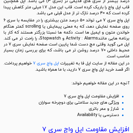
رصد بیشتر از سری های قدیمی تر (سری 3) می باشد.
اپل
همچنین
قاب اپل واچ را باریک کرده است. قاب این مدل 1.7 میلی متر کاهش پیدا
کرده است که 40 درصد نازک تر از مدل قبلی می باشد.
پل واچ
سری 7 می تواند 50 درصد متن بیشتری را در مقایسه با سری 6
روی صفحه نمایش دهد، که به معنی پیمایش یا scrolling کمتر هنگام
خواندن متون و ایمیل ها است. دکمه ها نسبتا بزرگتر هستند که کار با
برنامه هایی مانندActivity : Alarms و Stopwatch، را راحت تر می کند.
اپل می گوید وقتی مچ دست شما پایین است صفحه نمایش سری 7 در
محیط داخلی 70 درصد روشن تر می باشد، که برای بررسی زمان بسیار
مناسب است.
در این مقاله از سایت
اپل فا
به تغییرات
اپل واچ سری 7
خواهیم پرداخت.
اگر قصد خرید اپل واچ سری 7 دارید، با ما همراه باشید.
آنچه در این مقاله خواهیم خواند:
افزایش مقاومت اپل واچ سری 7
ویژگی های جدید سلامتی برای دوچرخه سواران
شارژ و عمر باتری
دسترسی یا Availability
افزایش مقاومت اپل واچ سری 7