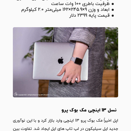
ظرفیت باطری 100 وات ساعت
ابعاد و وزن 9×245.9×162 میلی‌متر 2.0 کیلوگرم
قیمت پایه 2399 دلار
نسل 13 اینچی مک بوک پرو
اپل اخیراً مک بوک پرو 13 اینچی وارد بازار کرد و با این نوآوری
جدید اپل سیلیکون در لپ تاپ های اپل ایجاد شد. تفاوت بین