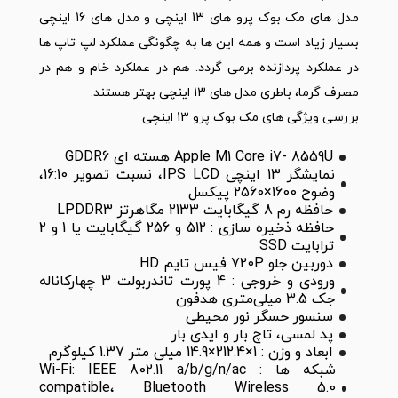
مدل های مک بوک پرو های 13 اینچی و مدل های 16 اینچی
بسیار زیاد است و همه این ها به چگونگی عملکرد لپ تاپ ها
در عملکرد پردازنده برمی گردد. هم در عملکرد خام و هم در
مصرف گرما، باطری مدل های 13 اینچی بهتر هستند.
بررسی ویژگی های مک بوک پرو 13 اینچی
Apple M1 Core i7- 8559U هسته ای GDDR6
نمایشگر 13 اینچی IPS LCD، نسبت تصویر 16:10،
وضوح 1600×2560 پیکسل
حافظه رم 8 گیگابایت 2133 مگاهرتز LPDDR3
حافظه ذخیره سازی : 512 و 256 گیگابایت یا 1 و 2
ترابایت SSD
دوربین جلو 720P فیس تایم HD
ورودی و خروجی : 4 پورت تاندربولت 3 چهارکاناله
جک 3.5 میلی‌متری هدفون
سنسور حسگر نور محیطی
پد لمسی، تاچ بار و ایدی بار
ابعاد و وزن : 1×212.4×14.9 میلی متر 1.37 کیلوگرم
شبکه ها : Wi-Fi: IEEE 802.11 a/b/g/n/ac
compatible، Bluetooth Wireless 5.0