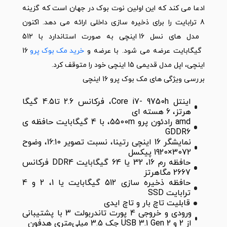
ادعا می کند که این اولین نوت بوک در جهان است که گزینه
8 ترابایت را برای ذخیره سازی داخلی ارائه می دهد. اکنون
مدل های نسل 16 اینچی به صورت استاندارد با 512
گیگابایت عرضه می شود. با عرضه و
خرید مک بوک پرو
16
اینچی، اپل مدل قدیمی 15 اینچی خود را متوقف کرد.
بررسی ویژگی های مک بوک پرو 16 اینچی
اینتل Core i7- 9750h، فرکانس 2.6 تا4.5 گیگا
هرتز، 6 هسته ای
amd رادئون پرو 5500m، با 4 گیگابایت حافظه ی
GDDR6
نمایشگر 16 اینچی رتینا، نسبت تصویر 16:10، وضوح
3072×1920 پیکسل
حافظه رم 16، 32 یا 64 گیگابایت DDR4 فرکانس
2667 مگاهرتز
حافظه ذخیره سازی 512 گیگابایت یا 1، 2 و 4
ترابایت SSD
قابلیت تاچ بار و تاچ ایدی
ورودی و خروجی 4 پورت تاندربولت 3 با پشتیبانی
از 2 و USB 3.1 Gen 2 جک 3.5 میلی‌متری هدفون