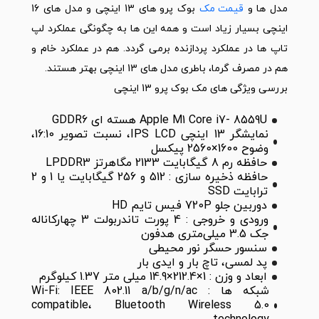
مدل ها و
قیمت مک
بوک پرو های 13 اینچی و مدل های 16
اینچی بسیار زیاد است و همه این ها به چگونگی عملکرد لپ
تاپ ها در عملکرد پردازنده برمی گردد. هم در عملکرد خام و
هم در مصرف گرما، باطری مدل های 13 اینچی بهتر هستند.
بررسی ویژگی های مک بوک پرو 13 اینچی
Apple M1 Core i7- 8559U هسته ای GDDR6
نمایشگر 13 اینچی IPS LCD، نسبت تصویر 16:10،
وضوح 1600×2560 پیکسل
حافظه رم 8 گیگابایت 2133 مگاهرتز LPDDR3
حافظه ذخیره سازی : 512 و 256 گیگابایت یا 1 و 2
ترابایت SSD
دوربین جلو 720P فیس تایم HD
ورودی و خروجی : 4 پورت تاندربولت 3 چهارکاناله
جک 3.5 میلی‌متری هدفون
سنسور حسگر نور محیطی
پد لمسی، تاچ بار و ایدی بار
ابعاد و وزن : 1×212.4×14.9 میلی متر 1.37 کیلوگرم
شبکه ها : Wi-Fi: IEEE 802.11 a/b/g/n/ac
compatible، Bluetooth Wireless 5.0