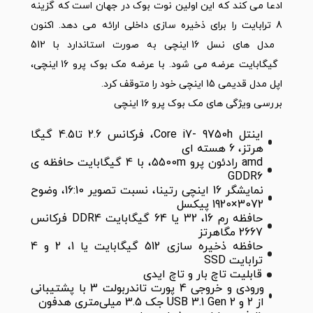
ادعا می کند که این اولین نوت بوک در جهان است که گزینه
8 ترابایت را برای ذخیره سازی داخلی ارائه می دهد. اکنون
مدل های نسل 16 اینچی به صورت استاندارد با 512
گیگابایت عرضه می شود. با عرضه مک بوک پرو 16 اینچی،
اپل مدل قدیمی 15 اینچی خود را متوقف کرد.
بررسی ویژگی های مک بوک پرو 16 اینچی
اینتل Core i7- 9750h، فرکانس 2.6 تا4.5 گیگا
هرتز، 6 هسته ای
amd رادئون پرو 5500m، با 4 گیگابایت حافظه ی
GDDR6
نمایشگر 16 اینچی رتینا، نسبت تصویر 16:10، وضوح
3072×1920 پیکسل
حافظه رم 16، 32 یا 64 گیگابایت DDR4 فرکانس
2667 مگاهرتز
حافظه ذخیره سازی 512 گیگابایت یا 1، 2 و 4
ترابایت SSD
قابلیت تاچ بار و تاچ ایدی
ورودی و خروجی 4 پورت تاندربولت 3 با پشتیبانی
از 2 و USB 3.1 Gen 2 جک 3.5 میلی‌متری هدفون