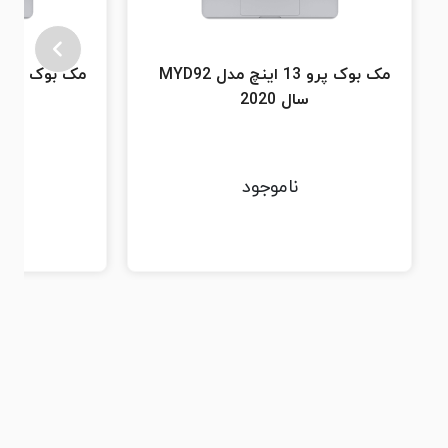
مک بوک پرو 13 اینچ مدل MYD92
سال 2020
سا
ناموجود