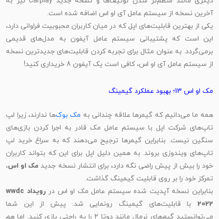
دیگری مانند منظم‌تر شدن نوتیف‌ها و نسخه جدید Carplay نیز به
آخرین نسخه از سیستم عامل آی او اس اضافه شده است.
یکی از بهترین قابلیت‌های اپل که در میان کاربران محبوبیت فراوانی دارد،
این است که پشتیبانی سیستم عامل آیفون به مدل‌های قدیمی
برمی‌گردد. به عنوان مثال برای تجربه کردن قابلیت‌های جدیدترین نسخه
از سیستم عامل آی او اس، کافی است یک آیفون 8 خریداری کنید!
مک او اس 13؛ بهبود عملکرد گیمینگ
مه ما می‌دانیم که گیمرها علاقه چندانی به
مک بوک‌
ها ندارند، زیرا لپ‌
تاپ‌های شرکت اپل با سیستم عامل مک قادر به اجرا کردن بازی‌های
سنگین نیست. بنابراین گیمرها ترجیح می‌دهند که به سراغ خرید لپ
تاپ‌های ویندوزی بروند. به همین دلیل اپل برای این که بتواند کاربران
ود را بیش از پیش راضی نگه دارد، برای انتشار نسخه جدید
مک او اس
،
تمرکز خود را بر روی قابلیت گیمینگ گذاشت.
نابراین نسخه آپدیت شده سیستم عامل مک او اس در
رویداد wwdc
2022
با قابلیت‌های گیمینگ رونمایی شد. پیش از این شما
می‌توانستید گیم‌های نرمال مانند دوتا 2 را به راحتی بازی کنید. اما هم