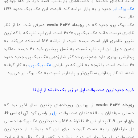
مانند لبه‌های خمیده و حاشیه‌های باریک‌تر، قصد دارد در ماه جولای،
مک بوک ایر
جدید را به بازار عرضه کند. قیمت این مک بوک حدود 1.199
دلار است.
ک بوک پرو جدید که در
رویداد wwdc 2022
معرفی شد، اما از نظر
ظاهری درست مانند مک بوک پرو 2020 است. این لپ تاپ که با کم‌ترین
تغییر ظاهری قرار است عرضه شود، از تراشه M2 استفاده می‌کند. به
همین دلیل این لپ تاپ نسبت به نسل پیشین خود 40 درصد عملکرد
پردازشی بهتری دارد. همچنین حداکثر شارژدهی مک بوک پرو جدید حدود
2 ساعت است. با توجه به فنی که در طراحی
مک بوک پرو
به کار گرفته
شده، انتظار پردازش سنگین‌تر و پایدارتر نسبت به مک بوک ایر می‌رود.
خرید جدیدترین محصولات اپل در زیر یک دقیقه از اپل‌فا
رویداد wwdc 2022
از بهترین رویدادهای چندین سال اخیر بود که
حسابی طرفداران و علاقه‌مندان محصولات
اپل
را راضی کرد.
آی او اس 16
،
واچ او اس 9، آیپد او اس 16 تا تراشه M2 و جدیدترین مک بوک‌ها حسابی
دل طرفداران را به دست آوردند. برای این که بتوانید از جدیدترین
محصولات اپل برخوردار شوید، می‌توانید در کم‌تر از یک دقیقه از سایت