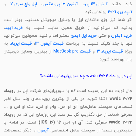
ود مانند
آیفون 13 پرو
،
آیفون 13 پرو مکس
،
اپل واچ سری 7
و
آیپد پرو 2021
رونمایی کرد.
اگر شما نیز جزو عاشقان اپل یا وسایل دیجیتال هستید، بهتر است
بدانید که می‌توانید از طریق همین سایت نسبت به
خرید آیپد
،
خرید آیفون
و حتی
خرید اپل آیدی
معتبر اقدام کنید. همچنین می‌توانید
نها با چند کلیک نسبت به پرداخت
قیمت آیفون 13
،
قیمت ایرپاد
به
یژه
قیمت ایرپاد 3
و
قیمت MacBook pro
از بهترین وسایل دیجیتال
بازار بهره‌مند شوید.
اپل در رویداد wwdc 2022 چه سورپرایزهایی داشت؟
ال نوبت به این رسیده است که با سورپرایزهای شرکت اپل در
رویداد
wwdc 202
آشنا شوید. در یکی از بهترین رویدادهای چند سال اخیر
نسخه‌های سیستم‌ عامل‌های آی او اس، واچ او اس، مک او اس و …
معرفی شدند. از حق نگذریم، گل سر سبد این روزهای اپل که در
رویداد
wwdc 202
معرفی شد،
آی او اس 16 (IOS 16)
است. در ادامه با
دیدترین نسخه از سیستم عامل اختصاصی
آیفون
و دیگر محصولات